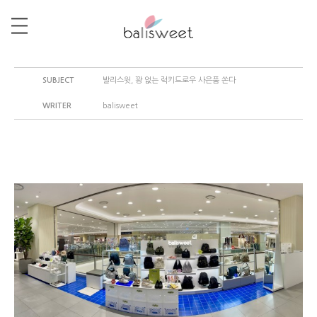
SUBJECT
발리스윗, 꽝 없는 럭키드로우 사은품 쏜다
WRITER
balisweet