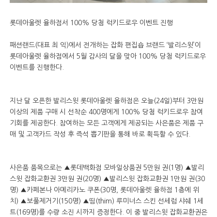
롯데아울렛 율하점서 100% 당첨 럭키드로우 이벤트 진행
패션랜드(대표 최 익)에서 전개하는 잡화 편집숍 브랜드 ‘발리스윗’이
롯데아울렛 율하점에서 5월 감사의 달을 맞아 100% 당첨 럭키드로우
이벤트를 진행한다.
지난 달 오픈한 발리스윗 롯데아울렛 율하점은 오늘(24일)부터 3만원
이상의 제품 구매 시 선착순 400명에게 100% 당첨 럭키드로우 참여
기회를 제공한다. 참여하는 모든 고객에게 제공되는 사은품은 제품 구
매 및 고객카드 작성 후 즉석 뽑기판을 통해 바로 획득할 수 있다.
사은품 품목으로는 ▲롯데백화점 모바일상품권 5만원 권(1명) ▲발리
스윗 잡화교환권 3만원 권(20명) ▲발리스윗 잡화교환권 1만원 권(30
명) ▲카페본나 아메리카노 쿠폰(30명, 롯데아울렛 율하점 1층에 위
치) ▲보풀제거기(150명) ▲띰(thim) 루미너스 스킨 선세럼 샤쉐 1세
트(169명)를 수량 소진 시까지 증정한다. 이 중 발리스윗 잡화교환권은